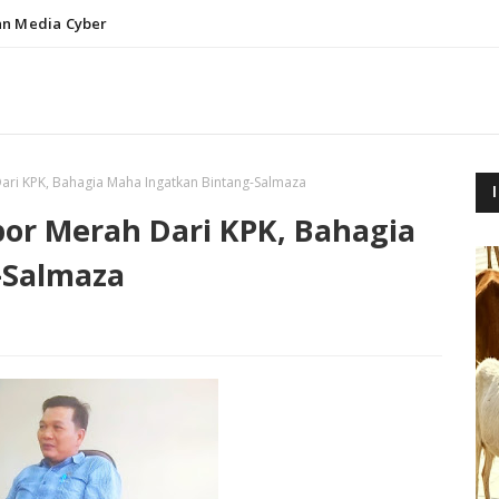
n Media Cyber
ri KPK, Bahagia Maha Ingatkan Bintang-Salmaza
or Merah Dari KPK, Bahagia
-Salmaza