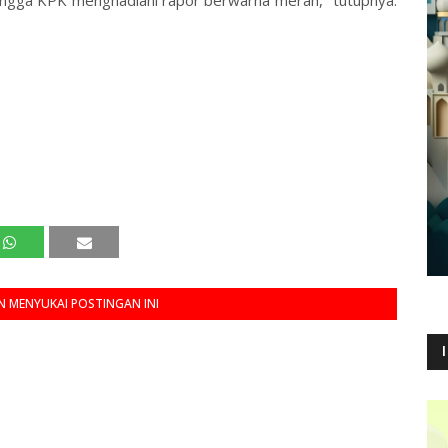
ngga KPK menghadiahi rapor berwarna merah," tutupnya.
 MENYUKAI POSTINGAN INI