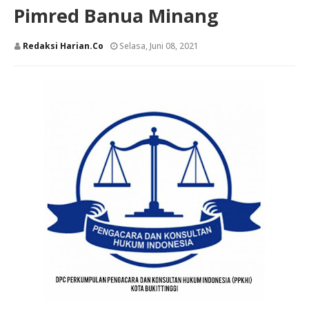
Pimred Banua Minang
Redaksi Harian.co
Selasa, Juni 08, 2021