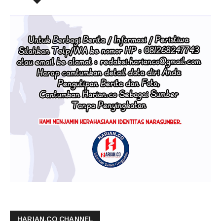
HARIAN.CO CHANNEL