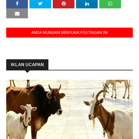
ANDA MUNGKIN MENYUKAI POSTINGAN INI
IKLAN UCAPAN