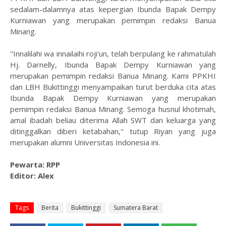
sedalam-dalamnya atas kepergian Ibunda Bapak Dempy
Kurniawan yang merupakan pemimpin redaksi Banua
Minang.
"Innalilahi wa innailaihi roji'un, telah berpulang ke rahmatulah
Hj. Darnelly, Ibunda Bapak Dempy Kurniawan yang
merupakan pemimpin redaksi Banua Minang. Kami PPKHI
dan LBH Bukittinggi menyampaikan turut berduka cita atas
Ibunda Bapak Dempy Kurniawan yang merupakan
pemimpin redaksi Banua Minang. Semoga husnul khotimah,
amal ibadah beliau diterima Allah SWT dan keluarga yang
ditinggalkan diberi ketabahan," tutup Riyan yang juga
merupakan alumni Universitas Indonesia ini.
Pewarta: RPP
Editor: Alex
Tags
Berita
Bukittinggi
Sumatera Barat