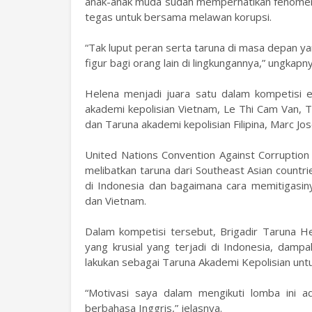
anak-anak muda sudah memperhatikan fenomena
tegas untuk bersama melawan korupsi.
“Tak luput peran serta taruna di masa depan y
figur bagi orang lain di lingkungannya,” ungkap
Helena menjadi juara satu dalam kompetisi esa
akademi kepolisian Vietnam, Le Thi Cam Van, T
dan Taruna akademi kepolisian Filipina, Marc Jos
United Nations Convention Against Corruption
melibatkan taruna dari Southeast Asian countr
di Indonesia dan bagaimana cara memitigasinya.
dan Vietnam.
Dalam kompetisi tersebut, Brigadir Taruna 
yang krusial yang terjadi di Indonesia, damp
lakukan sebagai Taruna Akademi Kepolisian unt
“Motivasi saya dalam mengikuti lomba ini 
berbahasa Inggris,” jelasnya.