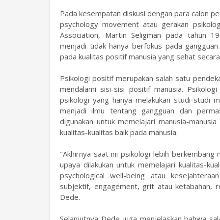
Pada kesempatan diskusi dengan para calon pem
psychology movement atau gerakan psikologi p
Association, Martin Seligman pada tahun 199
menjadi tidak hanya berfokus pada gangguan
pada kualitas positif manusia yang sehat sec
Psikologi positif merupakan salah satu pendek
mendalami sisi-sisi positif manusia. Psikolog
psikologi yang hanya melakukan studi-studi m
menjadi ilmu tentang gangguan dan permasa
digunakan untuk memelajari manusia-manusia
kualitas-kualitas baik pada manusia.
"Akhirnya saat ini psikologi lebih berkembang
upaya dilakukan untuk memelajari kualitas-kual
psychological well-being atau kesejahteraan
subjektif, engagement, grit atau ketabahan, r
Dede.
Selanjutnya Dede juga menjelaskan bahwa salah