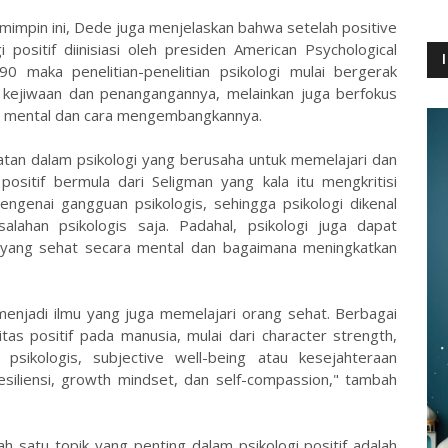
impin ini, Dede juga menjelaskan bahwa setelah positive
ositif diinisiasi oleh presiden American Psychological
0 maka penelitian-penelitian psikologi mulai bergerak
 kejiwaan dan penangangannya, melainkan juga berfokus
ara mental dan cara mengembangkannya.
atan dalam psikologi yang berusaha untuk memelajari dan
i positif bermula dari Seligman yang kala itu mengkritisi
engenai gangguan psikologis, sehingga psikologi dikenal
lahan psikologis saja. Padahal, psikologi juga dapat
 yang sehat secara mental dan bagaimana meningkatkan
 menjadi ilmu yang juga memelajari orang sehat. Berbagai
itas positif pada manusia, mulai dari character strength,
 psikologis, subjective well-being atau kesejahteraan
esiliensi, growth mindset, dan self-compassion," tambah
 satu topik yang penting dalam psikologi positif adalah