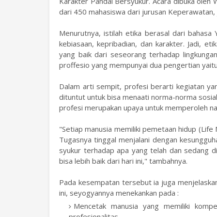
Karakter Pandai Bersyukur. Acara dibuka oleh W
dari 450 mahasiswa dari jurusan Keperawatan,
Menurutnya, istilah etika berasal dari bahasa 
kebiasaan, kepribadian, dan karakter. Jadi, etik
yang baik dari seseorang terhadap lingkungann
proffesio yang mempunyai dua pengertian yaitu j
Dalam arti sempit, profesi berarti kegiatan ya
dituntut untuk bisa menaati norma-norma sosial 
profesi merupakan upaya untuk memperoleh nafka
"Setiap manusia memiliki pemetaan hidup (Life
Tugasnya tinggal menjalani dengan kesungguh
syukur terhadap apa yang telah dan sedang d
bisa lebih baik dari hari ini," tambahnya.
Pada kesempatan tersebut ia juga menjelaskan
ini, seyogyannya menekankan pada :
Mencetak manusia yang memiliki kompet
profesionalitas