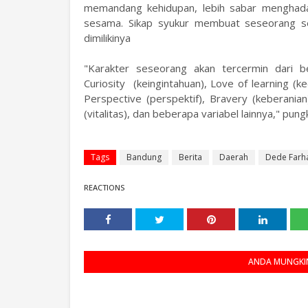
memandang kehidupan, lebih sabar menghada
sesama. Sikap syukur membuat seseorang s
dimilikinya
"Karakter seseorang akan tercermin dari bebe
Curiosity (keingintahuan), Love of learning (k
Perspective (perspektif), Bravery (keberanian),
(vitalitas), dan beberapa variabel lainnya," pun
Tags
Bandung
Berita
Daerah
Dede Farh
REACTIONS
ANDA MUNGKIN