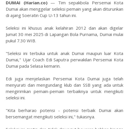
DUMAI (Harian.co)
— Tim sepakbola Persemai Kota
Dumai akan menggelar seleksi pemain yang akan diturunkan
di ajang Soeratin Cup U-13 tahun ini.
Seleksi ini khusus anak kelahiran 2012 dan akan digelar
Jumat 30 mei 2025 di Lapangan Bola Purnama, Dumai mulai
pukul 7.30 WIB.
"Seleksi ini terbuka untuk anak Dumai maupun luar Kota
Dumai," Ujar Coach Edi Saputra perwakilan Persemai Kota
Dumai pada Selasa kemarin.
Edi juga menjelaskan Persemai Kota Dumai juga telah
menyurati dan mengundang klub dan SSB yang ada untuk
mengirimkan pemain-pemain terbaiknya untuk mengikuti
seleksi ini.
"Kita berharao potensi - potensi terbaik Dumai akan
bersemangat mengikuti seleksi ini," tukasnya.