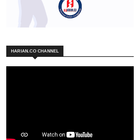
HARIAN.CO CHANNEL