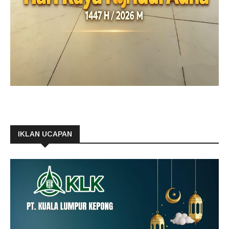
IKLAN UCAPAN