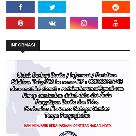
INFORMASI