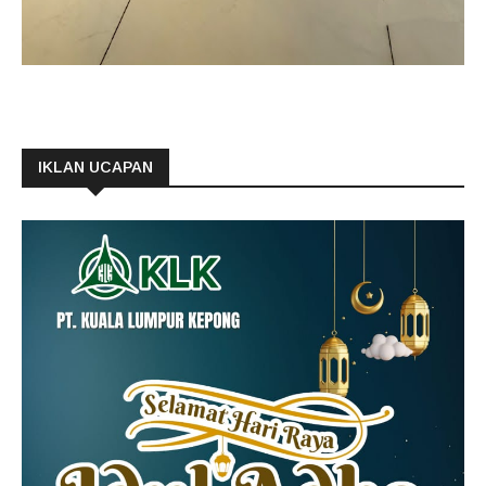
IKLAN UCAPAN