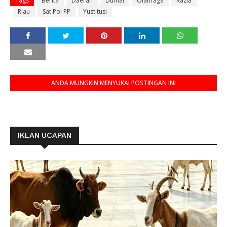
Tags
Berita
Daerah
Dumai
Olahraga
Razia
Riau
Sat Pol PP
Yustitusi
ANDA MUNGKIN MENYUKAI POSTINGAN INI
IKLAN UCAPAN