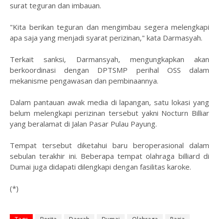
surat teguran dan imbauan.
"Kita berikan teguran dan mengimbau segera melengkapi
apa saja yang menjadi syarat perizinan," kata Darmasyah.
Terkait sanksi, Darmansyah, mengungkapkan akan
berkoordinasi dengan DPTSMP perihal OSS dalam
mekanisme pengawasan dan pembinaannya.
Dalam pantauan awak media di lapangan, satu lokasi yang
belum melengkapi perizinan tersebut yakni Nocturn Billiar
yang beralamat di Jalan Pasar Pulau Payung.
Tempat tersebut diketahui baru beroperasional dalam
sebulan terakhir ini. Beberapa tempat olahraga billiard di
Dumai juga didapati dilengkapi dengan fasilitas karoke.
(*)