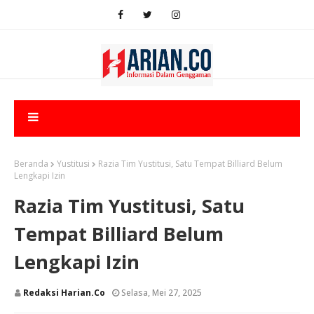
Beranda
Yustitusi
Razia Tim Yustitusi, Satu Tempat Billiard Belum
Lengkapi Izin
Razia Tim Yustitusi, Satu
Tempat Billiard Belum
Lengkapi Izin
Redaksi Harian.co
Selasa, Mei 27, 2025