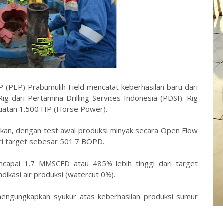
(PEP) Prabumulih Field mencatat keberhasilan baru dari
dari Pertamina Drilling Services Indonesia (PDSI). Rig
kuatan 1.500 HP (Horse Power).
ifikan, dengan test awal produksi minyak secara Open Flow
ri target sebesar 501.7 BOPD.
ncapai 1.7 MMSCFD atau 485% lebih tinggi dari target
ikasi air produksi (watercut 0%).
ngungkapkan syukur atas keberhasilan produksi sumur