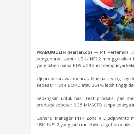
PRABUMULIH (Harian.co) —
PT Pertamina EP 
pengeboran sumur LBK-INF12 menggunakan Rig 
yang diberi nama PDSI#29.3 ini mempunyai ke
Uji produksi awal mencatatkan hasil yang sign
sebesar 1.814 BOPD atau 361% lebih tinggi da
Sedangkan untuk hasil test produksi gas me
produksi sebesar 0.35 MMSCFD tanpa adanya ind
General Manager PHR Zona 4 Djudjuwanto me
LBK-INF12 yang jauh melebihi target produksi.