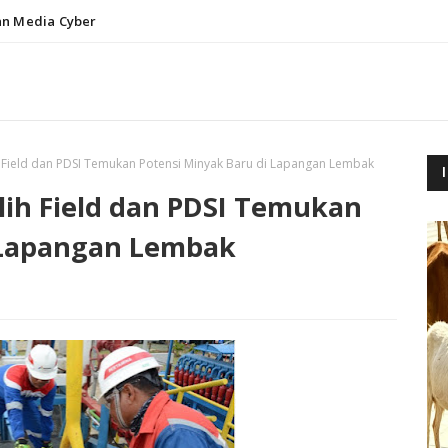
n Media Cyber
 Field dan PDSI Temukan Potensi Minyak Baru di Lapangan Lembak
lih Field dan PDSI Temukan
 Lapangan Lembak