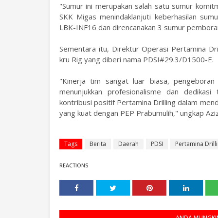
"Sumur ini merupakan salah satu sumur komitm
SKK Migas menindaklanjuti keberhasilan sum
LBK-INF16 dan direncanakan 3 sumur pemboran
Sementara itu, Direktur Operasi Pertamina Dri
kru Rig yang diberi nama PDSI#29.3/D1500-E.
"Kinerja tim sangat luar biasa, pengeboran 
menunjukkan profesionalisme dan dedikasi 
kontribusi positif Pertamina Drilling dalam men
yang kuat dengan PEP Prabumulih," ungkap Aziz
Tags
Berita
Daerah
PDSI
Pertamina Drill
REACTIONS
ANDA MUNGKIN