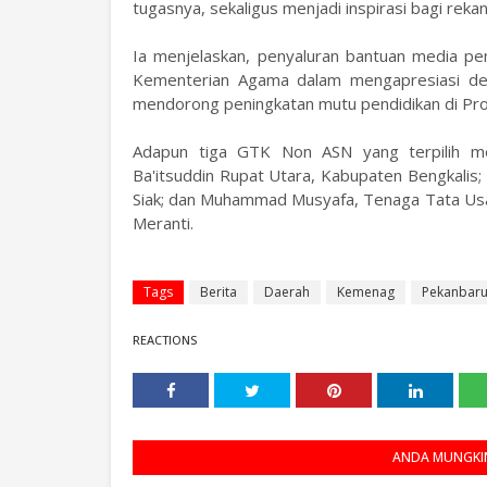
tugasnya, sekaligus menjadi inspirasi bagi reka
Ia menjelaskan, penyaluran bantuan media pe
Kementerian Agama dalam mengapresiasi ded
mendorong peningkatan mutu pendidikan di Prov
Adapun tiga GTK Non ASN yang terpilih me
Ba'itsuddin Rupat Utara, Kabupaten Bengkalis;
Siak; dan Muhammad Musyafa, Tenaga Tata Us
Meranti.
Tags
Berita
Daerah
Kemenag
Pekanbar
REACTIONS
ANDA MUNGKIN