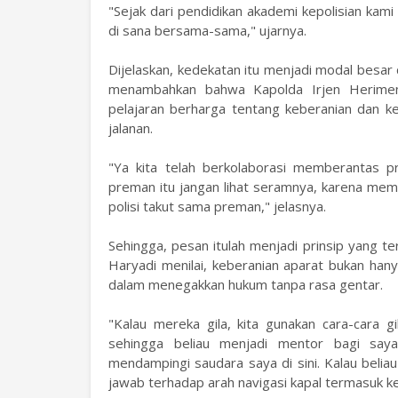
"Sejak dari pendidikan akademi kepolisian kam
di sana bersama-sama," ujarnya.
Dijelaskan, kedekatan itu menjadi modal besar
menambahkan bahwa Kapolda Irjen Herime
pelajaran berharga tentang keberanian dan 
jalanan.
"Ya kita telah berkolaborasi memberantas pr
preman itu jangan lihat seramnya, karena mema
polisi takut sama preman," jelasnya.
Sehingga, pesan itulah menjadi prinsip yang te
Haryadi menilai, keberanian aparat bukan hanya
dalam menegakkan hukum tanpa rasa gentar.
"Kalau mereka gila, kita gunakan cara-cara g
sehingga beliau menjadi mentor bagi say
mendampingi saudara saya di sini. Kalau belia
jawab terhadap arah navigasi kapal termasuk k