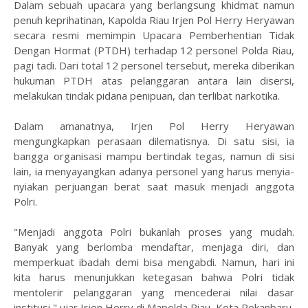
Dalam sebuah upacara yang berlangsung khidmat namun
penuh keprihatinan, Kapolda Riau Irjen Pol Herry Heryawan
secara resmi memimpin Upacara Pemberhentian Tidak
Dengan Hormat (PTDH) terhadap 12 personel Polda Riau,
pagi tadi. Dari total 12 personel tersebut, mereka diberikan
hukuman PTDH atas pelanggaran antara lain disersi,
melakukan tindak pidana penipuan, dan terlibat narkotika.
Dalam amanatnya, Irjen Pol Herry Heryawan
mengungkapkan perasaan dilematisnya. Di satu sisi, ia
bangga organisasi mampu bertindak tegas, namun di sisi
lain, ia menyayangkan adanya personel yang harus menyia-
nyiakan perjuangan berat saat masuk menjadi anggota
Polri.
"Menjadi anggota Polri bukanlah proses yang mudah.
Banyak yang berlomba mendaftar, menjaga diri, dan
memperkuat ibadah demi bisa mengabdi. Namun, hari ini
kita harus menunjukkan ketegasan bahwa Polri tidak
mentolerir pelanggaran yang mencederai nilai dasar
institusi," ujar Irjen Herry di Mapolda Riau, Kota Pekanbaru,