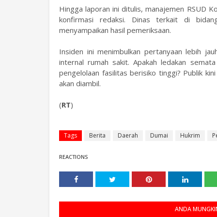
Hingga laporan ini ditulis, manajemen RSUD 
konfirmasi redaksi. Dinas terkait di bida
menyampaikan hasil pemeriksaan.
Insiden ini menimbulkan pertanyaan lebih j
internal rumah sakit. Apakah ledakan semata 
pengelolaan fasilitas berisiko tinggi? Publik 
akan diambil.
(
RT
)
Tags
Berita
Daerah
Dumai
Hukrim
P
REACTIONS
ANDA MUNGKIN