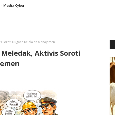
n Media Cyber
is Soroti Dugaan Kelalaian Manajemen
Meledak, Aktivis Soroti
jemen