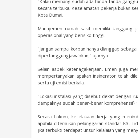
"Kalau memang sudah ada tanda-tanda gangguan 
secara terbuka. Keselamatan pekerja bukan ses
Kota Dumai.
Manajemen rumah sakit memiliki tanggung ja
operasional yang berisiko tinggi.
"Jangan sampai korban hanya dianggap sebagai bag
dipertanggungjawabkan," ujarnya.
Selain aspek ketenagakerjaan, Emen juga meny
mempertanyakan apakah insinerator telah dil
serta uji emisi berkala.
"Lokasi instalasi yang disebut dekat dengan ru
dampaknya sudah benar-benar komprehensif?" 
Secara hukum, kecelakaan kerja yang menimbu
apabila ditemukan pelanggaran standar K3. Ti
jika terbukti terdapat unsur kelalaian yang me