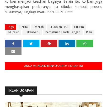
korban menjadi keadilan baginya. Selain itu, korban juga
mengharapkan perkaranya itu dibuka kembali proses
hukumnya," ungkap Iwat Endri SH MH.***
Tags
Berita
Daerah
H Sopian HAS
Hukrim
Muzakir
Pekanbaru
Pemalsuan Tanda Tangan
Riau
ANDA MUNGKIN MENYUKAI POSTINGAN INI
IKLAN UCAPAN