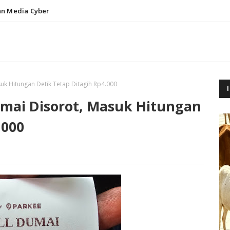
n Media Cyber
suk Hitungan Detik Tetap Ditagih Rp4.000
umai Disorot, Masuk Hitungan
.000