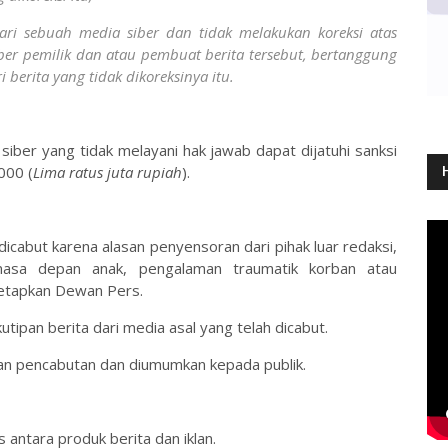
ari sebuah media siber dan tidak melakukan koreksi atas
iber pemilik dan atau pembuat berita tersebut, bertanggung
berita yang tidak dikoreksinya itu.
ber yang tidak melayani hak jawab dapat dijatuhi sanksi
000 (
Lima ratus juta rupiah
).
 dicabut karena alasan penyensoran dari pihak luar redaksi,
 masa depan anak, pengalaman traumatik korban atau
tetapkan Dewan Pers.
utipan berita dari media asal yang telah dicabut.
asan pencabutan dan diumumkan kepada publik.
antara produk berita dan iklan.