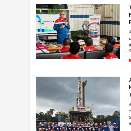
N
(
PERTAMINA DRILLING
T
S