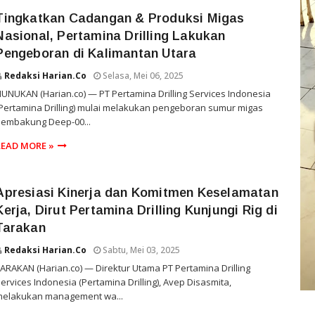
Tingkatkan Cadangan & Produksi Migas
Nasional, Pertamina Drilling Lakukan
Pengeboran di Kalimantan Utara
Redaksi Harian.co
Selasa, Mei 06, 2025
UNUKAN (Harian.co) — PT Pertamina Drilling Services Indonesia
Pertamina Drilling) mulai melakukan pengeboran sumur migas
Sembakung Deep-00...
READ MORE »
Apresiasi Kinerja dan Komitmen Keselamatan
Kerja, Dirut Pertamina Drilling Kunjungi Rig di
Tarakan
Redaksi Harian.co
Sabtu, Mei 03, 2025
ARAKAN (Harian.co) — Direktur Utama PT Pertamina Drilling
ervices Indonesia (Pertamina Drilling), Avep Disasmita,
melakukan management wa...