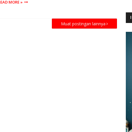
READ MORE »
Muat postingan lainnya