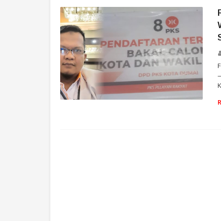
F
—
K
RUDI HARTONO