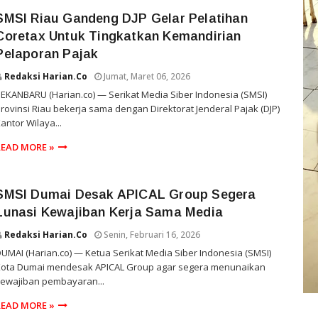
SMSI Riau Gandeng DJP Gelar Pelatihan
Coretax Untuk Tingkatkan Kemandirian
Pelaporan Pajak
Redaksi Harian.co
Jumat, Maret 06, 2026
EKANBARU (Harian.co) — Serikat Media Siber Indonesia (SMSI)
rovinsi Riau bekerja sama dengan Direktorat Jenderal Pajak (DJP)
antor Wilaya...
READ MORE »
SMSI Dumai Desak APICAL Group Segera
Lunasi Kewajiban Kerja Sama Media
Redaksi Harian.co
Senin, Februari 16, 2026
UMAI (Harian.co) — Ketua Serikat Media Siber Indonesia (SMSI)
Kota Dumai mendesak APICAL Group agar segera menunaikan
kewajiban pembayaran...
READ MORE »