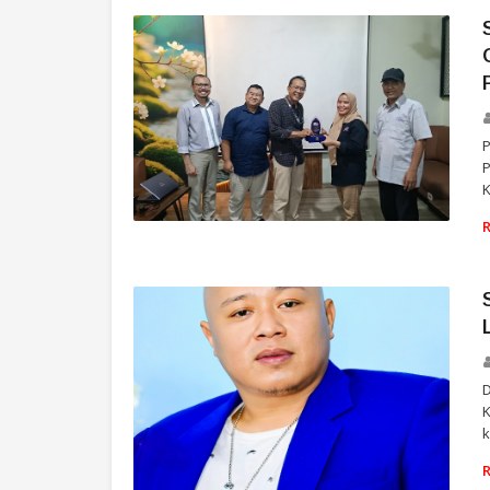
P
P
K
SMSI
D