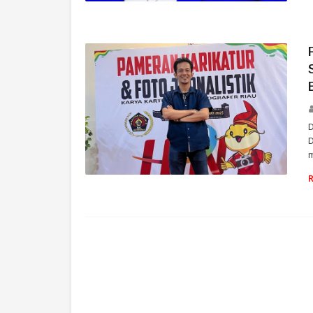
SMSI
D
D
SMSI