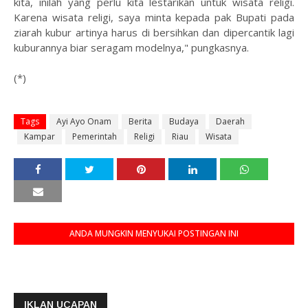
kita, inilah yang perlu kita lestarikan untuk wisata religi.
Karena wisata religi, saya minta kepada pak Bupati pada
ziarah kubur artinya harus di bersihkan dan dipercantik lagi
kuburannya biar seragam modelnya," pungkasnya.
(*)
Tags
Ayi Ayo Onam
Berita
Budaya
Daerah
Kampar
Pemerintah
Religi
Riau
Wisata
ANDA MUNGKIN MENYUKAI POSTINGAN INI
IKLAN UCAPAN