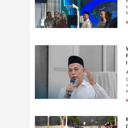
P
h
b
RIAU
D
s
VIRAL