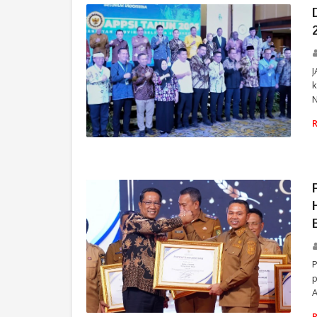
J
k
N
PEMERINTAH
p
A