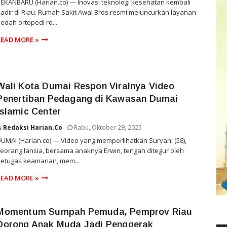
EKANBARU (Harian.co) — Inovasi teknologi kesehatan kembali
adir di Riau. Rumah Sakit Awal Bros resmi meluncurkan layanan
edah ortopedi ro...
READ MORE »
Wali Kota Dumai Respon Viralnya Video
Penertiban Pedagang di Kawasan Dumai
Islamic Center
Redaksi Harian.co
Rabu, Oktober 29, 2025
UMAI (Harian.co) — Video yang memperlihatkan Suryani (58),
eorang lansia, bersama anaknya Erwin, tengah ditegur oleh
petugas keamanan, mem...
READ MORE »
Momentum Sumpah Pemuda, Pemprov Riau
Dorong Anak Muda Jadi Penggerak