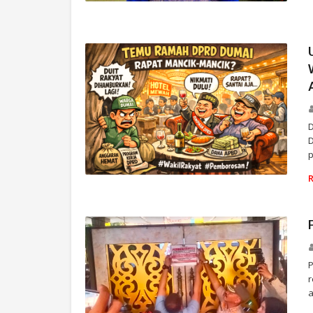
TOKOH MASYARAKAT
D
p
SOSIAL
a