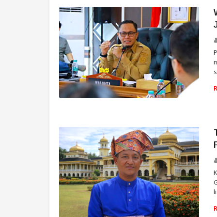
P
m
s
RIAU
K
G
l