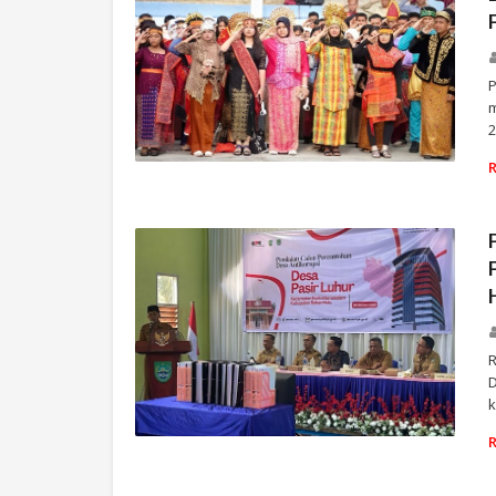
P
2
RIAU
k
ROKAN HULU