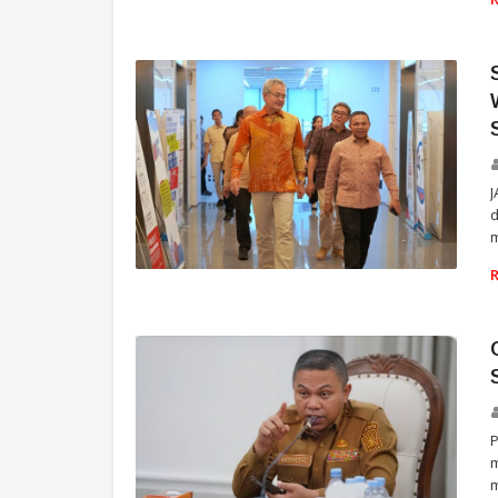
RIAU
J
d
m
RIAU
m
m