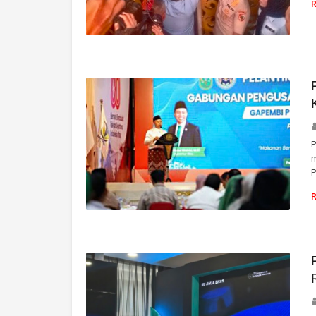
RIAU
P
P
RIAU