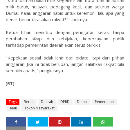
"Kota Idaman bukan milik segelintir elit. Kota Idaman adalah
milik buruh, nelayan, pedagang kecil, dan seluruh warga
Dumai. Kalau anggaran habis untuk seremoni, lalu apa yang
benar-benar dirasakan rakyat?" sindirnya.
Ketua Ichan menutup dengan peringatan keras: tanpa
perubahan sikap dan kebijakan, kepercayaan publik
terhadap pemerintah daerah akan terus terkikis.
"Kepekaan sosial tidak lahir dari pidato, tapi dari pilihan
anggaran. Jika ini tidak berubah, jangan salahkan rakyat bila
semakin apatis," pungkasnya.
(
RT
)
Tags
Berita
Daerah
DPRD
Dumai
Pemerintah
Riau
Tokoh Masyarakat