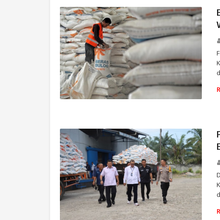
F
K
d
RIAU
D
K
d