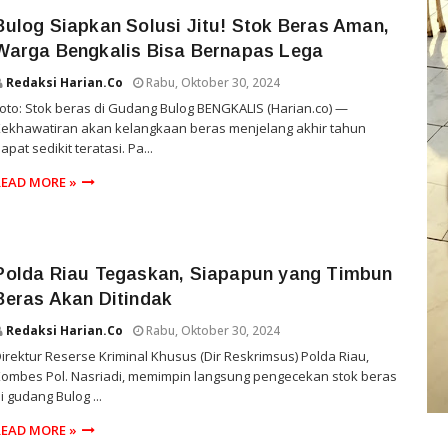
Bulog Siapkan Solusi Jitu! Stok Beras Aman,
Warga Bengkalis Bisa Bernapas Lega
Redaksi Harian.co
Rabu, Oktober 30, 2024
oto: Stok beras di Gudang Bulog BENGKALIS (Harian.co) —
ekhawatiran akan kelangkaan beras menjelang akhir tahun
apat sedikit teratasi. Pa...
READ MORE »
Polda Riau Tegaskan, Siapapun yang Timbun
Beras Akan Ditindak
Redaksi Harian.co
Rabu, Oktober 30, 2024
irektur Reserse Kriminal Khusus (Dir Reskrimsus) Polda Riau,
ombes Pol. Nasriadi, memimpin langsung pengecekan stok beras
i gudang Bulog ...
READ MORE »