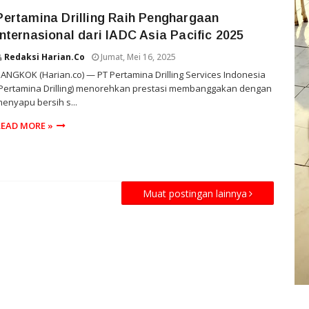
Pertamina Drilling Raih Penghargaan
Internasional dari IADC Asia Pacific 2025
Redaksi Harian.co
Jumat, Mei 16, 2025
ANGKOK (Harian.co) — PT Pertamina Drilling Services Indonesia
(Pertamina Drilling) menorehkan prestasi membanggakan dengan
enyapu bersih s...
READ MORE »
Muat postingan lainnya