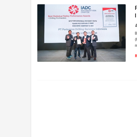
B
m
THAILAND